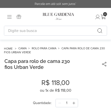
Parcele em até 10X sem juros*
00
Digite sua busca
TERMOS MAIS BUSCADOS
1
º
fronha
CAMA
ROLO PARA CAMA
CAPA PARA ROLO DE CAMA 230
FIOS URBAN VERDE
2
º
duvet
Capa para rolo de cama 230
3
º
urban
fios Urban Verde
4
º
capa duvet
R$
118
,
00
5
º
chinelo
ou
1
x de
R$
118
,
00
6
º
difusor
7
º
necessaire
Quantidade
8
º
cobertor