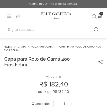
Ganhe 10% OFF na primeira compra*
00
Digite sua busca
TERMOS MAIS BUSCADOS
1
º
fronha
CAMA
ROLO PARA CAMA
CAPA PARA ROLO DE CAMA 400
FIOS FELINI
2
º
duvet
Capa para Rolo de Cama 400
3
º
cobertor
Fios Felini
4
º
capa duvet
R$
228
,
00
5
º
urban
R$
182
,
40
6
º
difusor
ou
1
x de
R$
182
,
40
7
º
chinelo
Quantidade
8
º
edredon