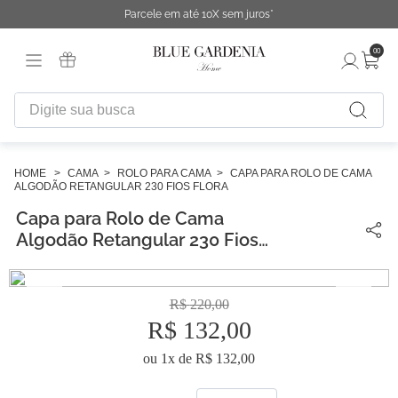
Parcele em até 10X sem juros*
00
Digite sua busca
TERMOS MAIS BUSCADOS
1
º
fronha
CAMA
ROLO PARA CAMA
CAPA PARA ROLO DE CAMA
ALGODÃO RETANGULAR 230 FIOS FLORA
2
º
duvet
Capa para Rolo de Cama
3
º
urban
Algodão Retangular 230 Fios
Flora
4
º
chinelo
5
º
difusor
R$
220
,
00
R$
132
,
00
6
º
edredon
ou
1
x de
R$
132
,
00
7
º
cobertor
8
º
necessaire