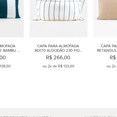
MOFADA 
CAPA PARA ALMOFADA 
CAPA PA
E BAMBU 
36X70 ALGODÃO 230 FIOS 
RETANGULA
 VERT
BLUE BOTANIQUE
,00
R$ 266,00
R$
138,50
ou
2
x de
R$ 133,00
ou
2
x
AR
COMPRAR
C