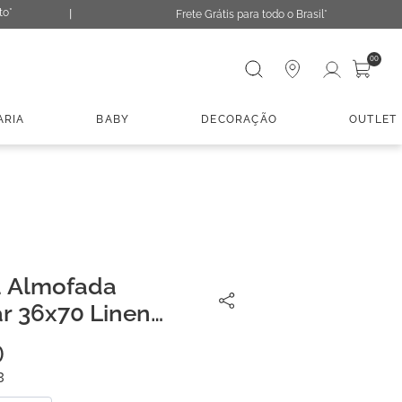
to*
Frete Grátis para todo o Brasil*
Digite sua busca
00
ARIA
BABY
DECORAÇÃO
OUTLET
a Almofada
r 36x70 Linen
0
3