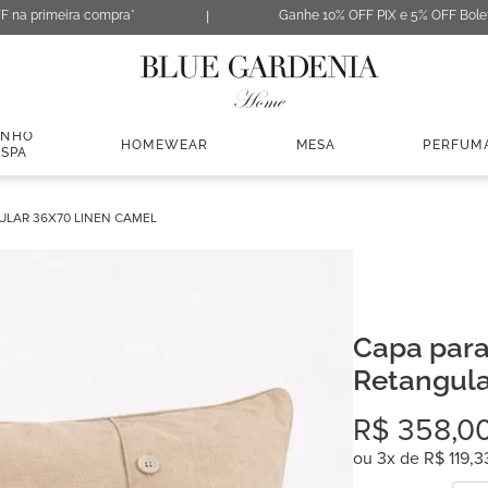
F na primeira compra*
Ganhe 10% OFF PIX e 5% OFF Bole
ANHO
HOMEWEAR
MESA
PERFUM
 SPA
LAR 36X70 LINEN CAMEL
Capa par
Retangula
Camel
R$
358
,
0
ou
3
x de
R$
119
,
3