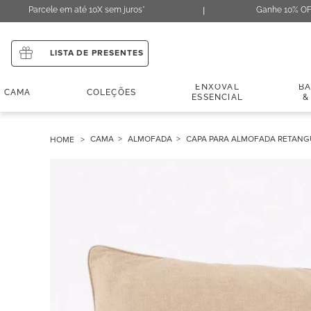
Parcele em até 10X sem juros*
Ganhe 10% OF
LISTA DE PRESENTES
ENXOVAL
B
CAMA
COLEÇÕES
ESSENCIAL
&
CAMA
ALMOFADA
CAPA PARA ALMOFADA RETANGU