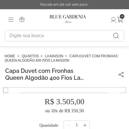
Parcele em até 10X sem juros*
00
Digite sua busca
TERMOS MAIS BUSCADOS
1
º
fronha
QUARTOS
LA MAISON
CAPA DUVET COM FRONHAS
QUEEN ALGODÃO 400 FIOS LA MAISON
2
º
duvet
Capa Duvet com Fronhas
3
º
urban
Queen Algodão 400 Fios La
Maison
4
º
chinelo
5
º
difusor
R$
3
.
505
,
00
6
º
edredon
ou
10
x de
R$
350
,
50
7
º
cobertor
Quantidade
8
º
necessaire