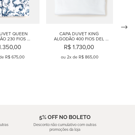
UVET QUEEN 
CAPA DUVET KING 
O 230 FIOS 
ALGODÃO 400 FIOS DEL 
JORELLE
MAR AZUL
1.350,00
R$ 1.730,00
de
R$ 675,00
ou
2
x de
R$ 865,00
OMPRAR
COMPRAR
5% OFF NO BOLETO
utras
Desconto não cumulativo com outras
promoções da loja