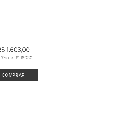
R$ 1.603,00
u
10
x de
R$ 160,30
COMPRAR