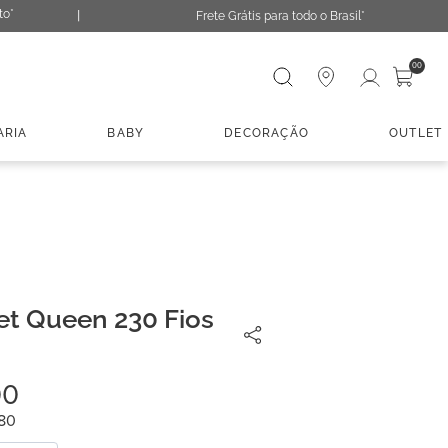
to*
Frete Grátis para todo o Brasil*
Digite sua busca
00
ARIA
BABY
DECORAÇÃO
OUTLET
t Queen 230 Fios
00
80