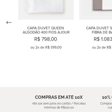
CAPA DUVET QUEEN 
CAPA DUVET S
ALGODÃO 400 FIOS AJOUR
FIBRA DE B
MONDRIAN
R$ 798,00
R$ 1.08
ou
2
x de
R$ 399,00
ou
2
x de
R$ 
COMPRAR
COMPR
COMPRAS EM ATÉ 10X
10%
Até 10x sem juros no cartão / Parcelas
Compras
mínimas de R$100,00
cu