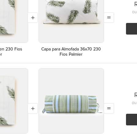
o
en 230 Fios
Capa para Almofada 36x70 230
er
Fios Palmier
o