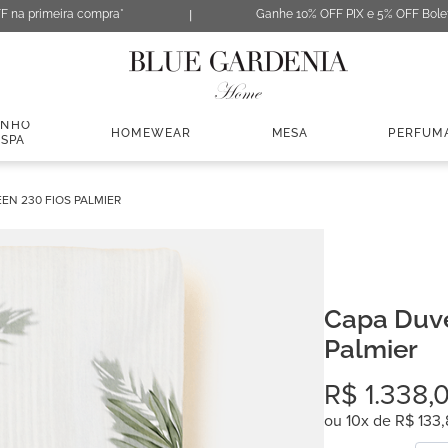
F na primeira compra*
Ganhe 10% OFF PIX e 5% OFF Bole
ANHO
HOMEWEAR
MESA
PERFUM
 SPA
EN 230 FIOS PALMIER
Capa Duve
Palmier
R$
1
.
338
,
ou
10
x de
R$
133
,