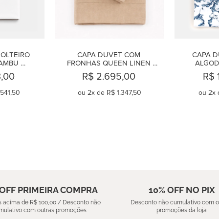
OLTEIRO 
CAPA DUVET COM 
CAPA D
AMBU 
FRONHAS QUEEN LINEN 
ALGODÃ
 SAND
CAMEL
MA
3,00
R$ 2.695,00
R$ 
541,50
ou
2
x de
R$ 1.347,50
ou
2
x 
AR
COMPRAR
C
 OFF PRIMEIRA COMPRA
10% OFF NO PIX
 acima de R$ 100,00 / Desconto não
Desconto não cumulativo com o
mulativo com outras promoções
promoções da loja