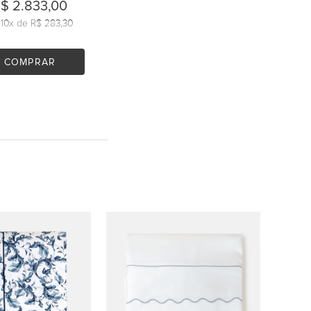
$ 2.833,00
u
10
x de
R$ 283,30
COMPRAR