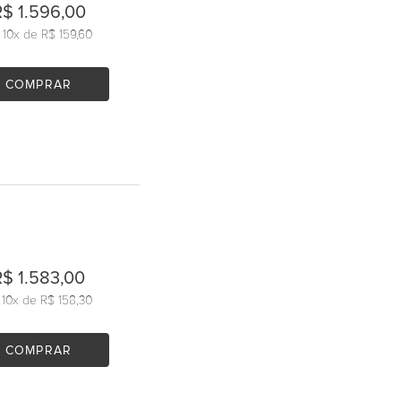
R$ 1.596,00
u
10
x de
R$ 159,60
COMPRAR
R$ 1.583,00
u
10
x de
R$ 158,30
COMPRAR