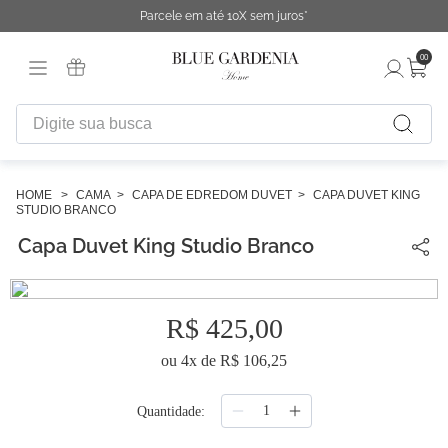
Parcele em até 10X sem juros*
00
Digite sua busca
TERMOS MAIS BUSCADOS
1
º
fronha
CAMA
CAPA DE EDREDOM DUVET
CAPA DUVET KING
STUDIO BRANCO
2
º
duvet
Capa Duvet King Studio Branco
3
º
cobertor
4
º
capa duvet
R$
425
,
00
5
º
urban
ou
4
x de
R$
106
,
25
6
º
difusor
7
º
chinelo
Quantidade
8
º
edredon