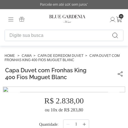
Parcele em até 10X sem juros*
00
Digite sua busca
TERMOS MAIS BUSCADOS
1
º
fronha
CAMA
CAPA DE EDREDOM DUVET
CAPA DUVET COM
FRONHAS KING 400 FIOS MUGUET BLANC
2
º
duvet
Capa Duvet com Fronhas King
3
º
cobertor
400 Fios Muguet Blanc
4
º
capa duvet
5
º
urban
R$
2
.
838
,
00
6
º
difusor
ou
10
x de
R$
283
,
80
7
º
chinelo
Quantidade
8
º
edredon