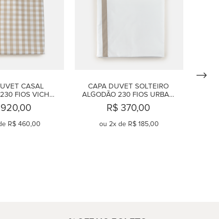
UVET CASAL 
CAPA DUVET SOLTEIRO 
30 FIOS VICHY 
ALGODÃO 230 FIOS URBAN 
BEGE
FENDI
 920,00
R$ 370,00
de
R$ 460,00
ou
2
x de
R$ 185,00
OMPRAR
COMPRAR