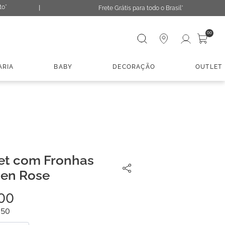
to*
Frete Grátis para todo o Brasil*
Digite sua busca
00
ARIA
BABY
DECORAÇÃO
OUTLET
et com Fronhas
nen Rose
00
,
50