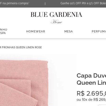
F na primeira compra*
Ganhe 10% OFF PIX e 5% OFF Bole
ANHO
HOMEWEAR
MESA
PERFUM
 SPA
M FRONHAS QUEEN LINEN ROSE
Capa Duv
Queen Li
R$
2
.
695
,
ou
10
x de
R$
269