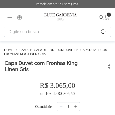
Parcele em até 10X sem juros*
00
Digite sua busca
TERMOS MAIS BUSCADOS
1
º
fronha
CAMA
CAPA DE EDREDOM DUVET
CAPA DUVET COM
FRONHAS KING LINEN GRIS
2
º
duvet
Capa Duvet com Fronhas King
3
º
urban
Linen Gris
4
º
necessaire
R$
3
.
065
,
00
5
º
chinelo
ou
10
x de
R$
306
,
50
6
º
cobertor
7
º
difusor
Quantidade
8
º
majorelle