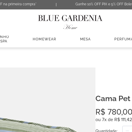
F na primeira compra*
Ganhe 10% OFF PIX e 5% OFF Bole
ANHO
HOMEWEAR
MESA
PERFUM
 SPA
Cama Pet 
R$
780
,
0
ou
7
x de
R$
111
,
42
Quantidade