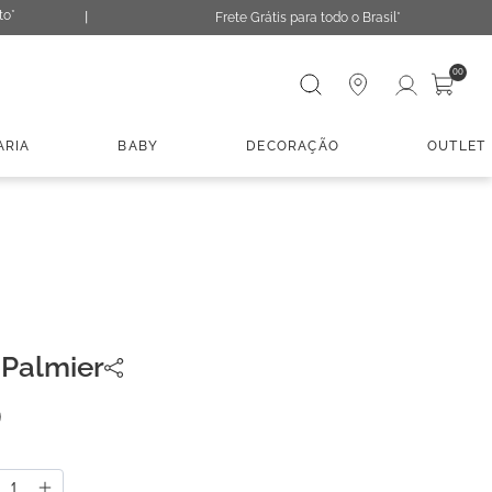
to*
Frete Grátis para todo o Brasil*
Digite sua busca
00
ARIA
BABY
DECORAÇÃO
OUTLET
Palmier
0