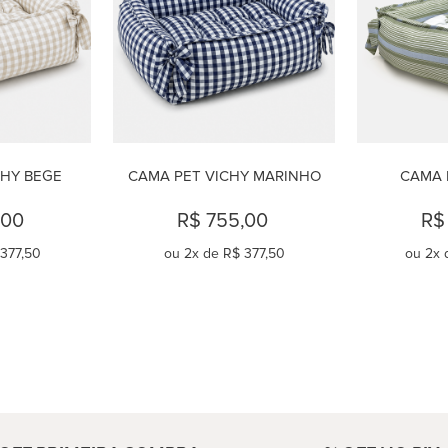
CHY BEGE
CAMA PET VICHY MARINHO
CAMA 
,00
R$ 755,00
R$
377,50
ou
2
x de
R$ 377,50
ou
2
x 
AR
COMPRAR
C