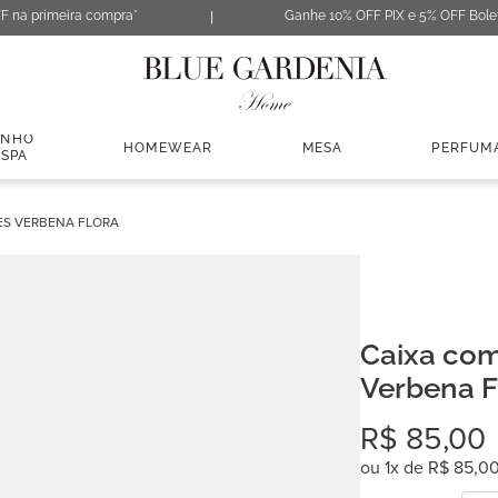
F na primeira compra*
Ganhe 10% OFF PIX e 5% OFF Bole
ANHO
HOMEWEAR
MESA
PERFUM
 SPA
ES VERBENA FLORA
Caixa com
Verbena F
R$
85
,
00
ou
1
x de
R$
85
,
0