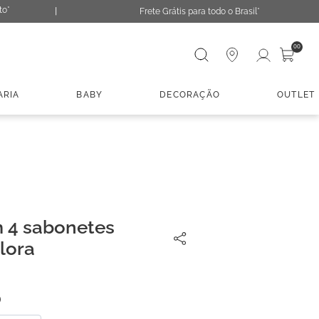
to*
Frete Grátis para todo o Brasil*
Digite sua busca
00
ARIA
BABY
DECORAÇÃO
OUTLET
 4 sabonetes
lora
0