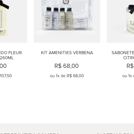
DO FLEUR 
KIT AMENITIES VERBENA
SABONETE 
 260ML
CITR
,00
R$ 68,00
R$
107,50
ou
1
x de
R$ 68,00
ou
1
x 
AR
COMPRAR
C