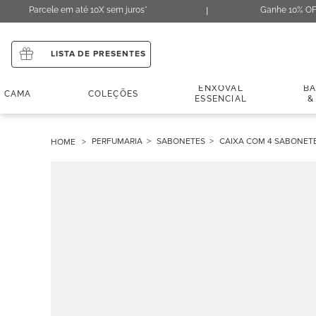
Parcele em até 10X sem juros*
Ganhe 10% OF
LISTA DE PRESENTES
ENXOVAL
B
CAMA
COLEÇÕES
ESSENCIAL
&
PERFUMARIA
SABONETES
CAIXA COM 4 SABONET