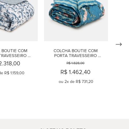
 BOUTIE COM 
COLCHA BOUTIE COM 
TRAVESSEIRO 
PORTA TRAVESSEIRO 
 230 FIOS 
SOLTEIRO 230 FIOS MONET
2.318,00
R$ 1.828,00
JORELLE
R$ 1.462,40
de
R$ 1.159,00
ou
2
x de
R$ 731,20
OMPRAR
COMPRAR