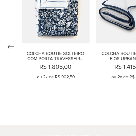
COLCHA BOUTIE SOLTEIRO 
COLCHA BOUTIE 
COM PORTA TRAVESSEIRO 
FIOS URBAN
ALGODÃO 230 FIOS BLUE 
MARIN
R$ 1.805,00
R$ 1.41
BOTANIQUE
ou
2
x de
R$ 902,50
ou
2
x de
R$ 
COMPRAR
COMPR