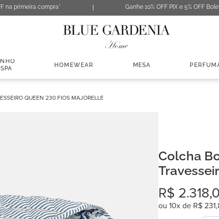
F na primeira compra*
Ganhe 10% OFF PIX e 5% OFF Bole
ANHO
HOMEWEAR
MESA
PERFUM
 SPA
ESSEIRO QUEEN 230 FIOS MAJORELLE
Colcha Bo
Travessei
Majorelle
R$
2
.
318
,
ou
10
x de
R$
231
,