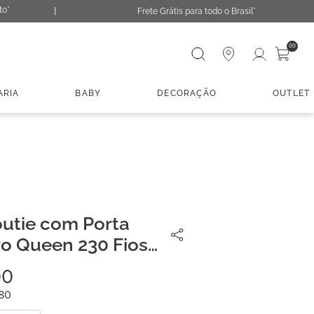
to*
Frete Grátis para todo o Brasil*
Digite sua busca
00
ARIA
BABY
DECORAÇÃO
OUTLET
utie com Porta
ro Queen 230 Fios
00
80