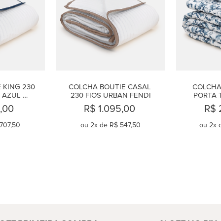
KING 230 
COLCHA BOUTIE CASAL 
COLCHA
 AZUL 
230 FIOS URBAN FENDI
PORTA 
HO
QUEEN
5,00
R$ 1.095,00
R$ 
MA
707,50
ou
2
x de
R$ 547,50
ou
2
x 
AR
COMPRAR
C