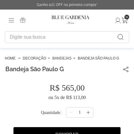
Ganhe 10% OFF na primeira compra*
00
Digite sua busca
TERMOS MAIS BUSCADOS
1
º
fronha
DECORAÇÃO
BANDEJAS
BANDEJA SÃO PAULO G
Bandeja São Paulo G
2
º
duvet
3
º
urban
R$
565
,
00
4
º
capa duvet
ou
5
x de
R$
113
,
00
5
º
chinelo
6
º
necessaire
Quantidade
7
º
difusor
8
º
cobertor