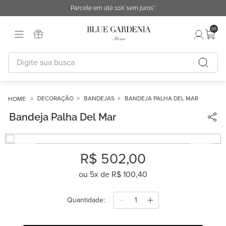
Parcele em até 10X sem juros*
00
Digite sua busca
TERMOS MAIS BUSCADOS
1
º
fronha
DECORAÇÃO
BANDEJAS
BANDEJA PALHA DEL MAR
Bandeja Palha Del Mar
2
º
duvet
3
º
cobertor
4
º
capa duvet
R$
502
,
00
5
º
urban
ou
5
x de
R$
100
,
40
6
º
difusor
Quantidade
7
º
chinelo
8
º
edredon