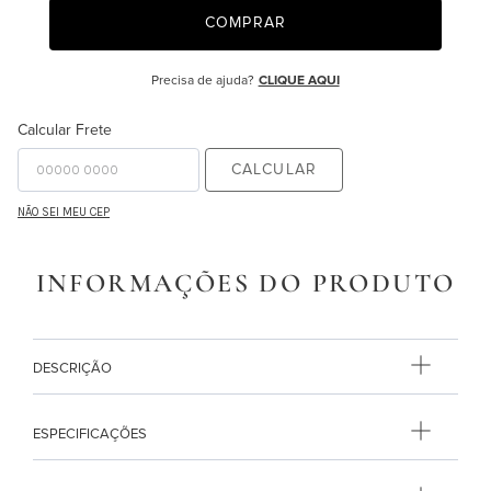
COMPRAR
9
º
necessaire
10
º
majorelle
Precisa de ajuda?
CLIQUE AQUI
Calcular Frete
CALCULAR
NÃO SEI MEU CEP
INFORMAÇÕES DO PRODUTO
DESCRIÇÃO
ESPECIFICAÇÕES