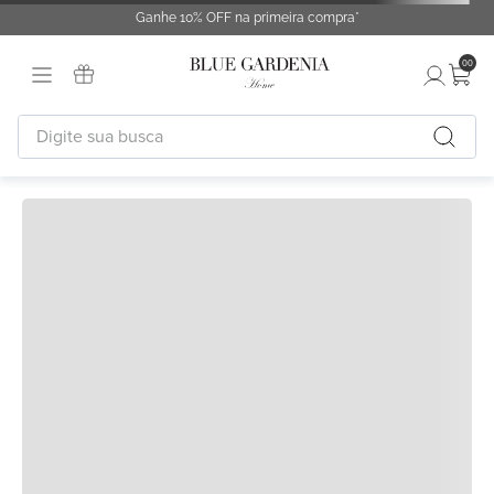
Ganhe 10% OFF na primeira compra*
00
Digite sua busca
TERMOS MAIS BUSCADOS
1
º
fronha
2
º
duvet
3
º
cobertor
4
º
capa duvet
5
º
urban