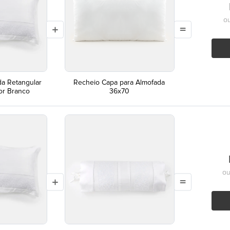
o
da Retangular
Recheio Capa para Almofada
or Branco
36x70
o