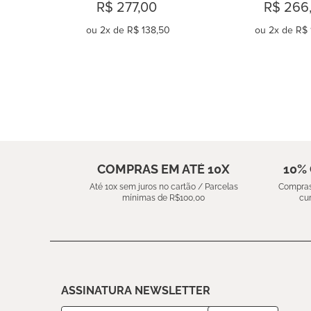
MONDRIAN SAND
BLUE BOTA
R$ 277,00
R$ 266
ou
2
x de
R$ 138,50
ou
2
x de
R$ 
COMPRAR
COMPR
COMPRAS EM ATÉ 10X
10%
Até 10x sem juros no cartão / Parcelas
Compras
mínimas de R$100,00
cu
ASSINATURA NEWSLETTER