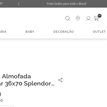
to*
Frete Grátis para todo o Brasil*
Digite sua busca
00
ARIA
BABY
DECORAÇÃO
OUTLET
a Almofada
r 36x70 Splendor
0
00