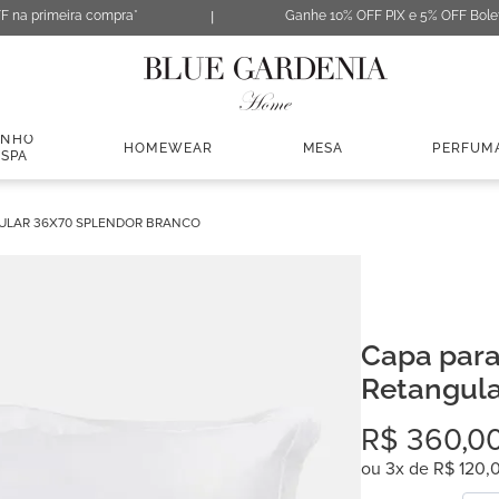
F na primeira compra*
Ganhe 10% OFF PIX e 5% OFF Bole
ANHO
HOMEWEAR
MESA
PERFUM
 SPA
ULAR 36X70 SPLENDOR BRANCO
Capa par
Retangula
Branco
R$
360
,
0
ou
3
x de
R$
120
,