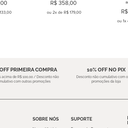
NIQUE
CAMEL
FI
,00
R$ 358,00
R
R$
133,00
ou
2
x de
R$ 179,00
ou
1
x 
AR
COMPRAR
C
 OFF PRIMEIRA COMPRA
10% OFF NO PIX
 acima de R$ 100,00 / Desconto não
Desconto não cumulativo com o
mulativo com outras promoções
promoções da loja
SOBRE NÓS
SUPORTE