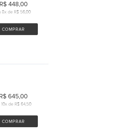
R$ 448,00
u
8
x de
R$ 56,00
COMPRAR
R$ 645,00
u
10
x de
R$ 64,50
COMPRAR