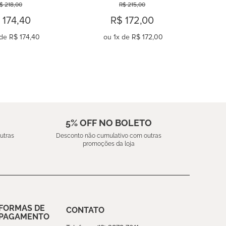
OS FELINI
FIOS MONET
$ 218,00
R$ 215,00
 174,40
R$ 172,00
de
R$ 174,40
ou
1
x de
R$ 172,00
OMPRAR
COMPRAR
5% OFF NO BOLETO
utras
Desconto não cumulativo com outras
promoções da loja
FORMAS DE
CONTATO
PAGAMENTO