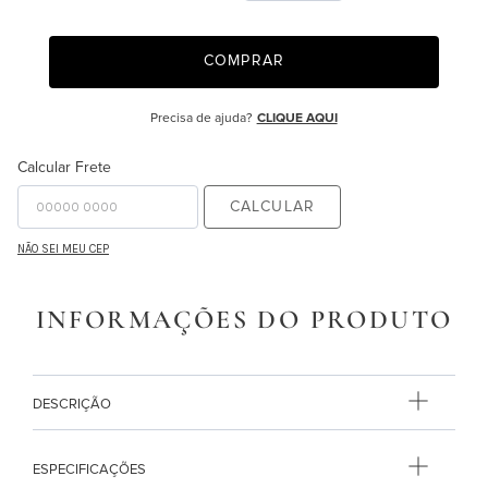
9
º
necessaire
COMPRAR
10
º
majorelle
Precisa de ajuda?
CLIQUE AQUI
Calcular Frete
CALCULAR
NÃO SEI MEU CEP
INFORMAÇÕES DO PRODUTO
DESCRIÇÃO
ESPECIFICAÇÕES