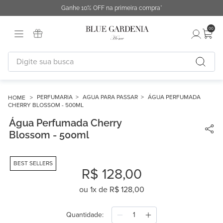
Ganhe 10% OFF na primeira compra*
00
Digite sua busca
TERMOS MAIS BUSCADOS
1
º
fronha
PERFUMARIA
AGUA PARA PASSAR
ÁGUA PERFUMADA
CHERRY BLOSSOM - 500ML
2
º
duvet
Água Perfumada Cherry
3
º
cobertor
Blossom - 500ml
4
º
capa duvet
BEST SELLERS
5
º
urban
R$
128
,
00
6
º
difusor
ou
1
x de
R$
128
,
00
7
º
chinelo
Quantidade
8
º
edredon