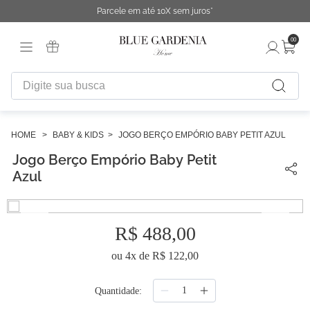
Parcele em até 10X sem juros*
00
Digite sua busca
TERMOS MAIS BUSCADOS
1
º
fronha
BABY & KIDS
JOGO BERÇO EMPÓRIO BABY PETIT AZUL
Jogo Berço Empório Baby Petit
2
º
duvet
Azul
3
º
urban
4
º
chinelo
R$
488
,
00
5
º
difusor
6
º
edredon
ou
4
x de
R$
122
,
00
7
º
cobertor
Quantidade
8
º
necessaire