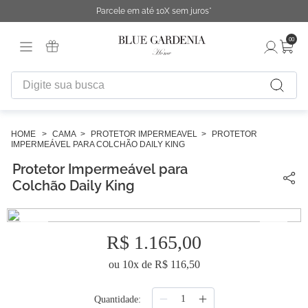
Parcele em até 10X sem juros*
00
Digite sua busca
TERMOS MAIS BUSCADOS
1
º
fronha
CAMA
PROTETOR IMPERMEAVEL
PROTETOR
IMPERMEÁVEL PARA COLCHÃO DAILY KING
2
º
duvet
Protetor Impermeável para
3
º
urban
Colchão Daily King
4
º
chinelo
5
º
difusor
R$
1
.
165
,
00
6
º
cobertor
ou
10
x de
R$
116
,
50
7
º
edredon
Quantidade
8
º
necessaire