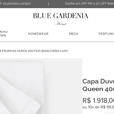
F na primeira compra*
Ganhe 10% OFF PIX e 5% OFF Bole
ANHO
HOMEWEAR
MESA
PERFUM
 SPA
 FRONHAS QUEEN 400 FIOS BIANCHERIA LUXO
Capa Duv
Queen 400
Luxo
R$
1
.
918
,
0
ou
10
x de
R$
191
,