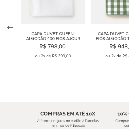
CAPA DUVET QUEEN 
CAPA DUVET CA
ALGODÃO 400 FIOS AJOUR
FIOS ALGODÃO 
R$ 798,00
R$ 948
ou
2
x de
R$ 399,00
ou
2
x de
R$ 
COMPRAR
COMPR
COMPRAS EM ATÉ 10X
10%
Até 10x sem juros no cartão / Parcelas
Compras
mínimas de R$100,00
cu