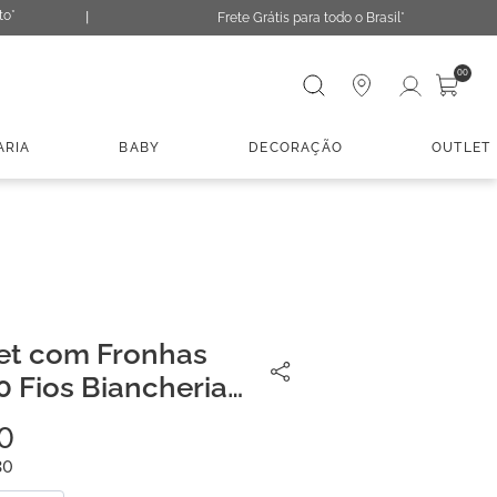
to*
Frete Grátis para todo o Brasil*
Digite sua busca
00
ARIA
BABY
DECORAÇÃO
OUTLET
et com Fronhas
 Fios Biancheria
0
80