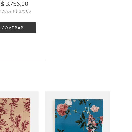
$ 3.756,00
u
10
x de
R$ 375,60
COMPRAR