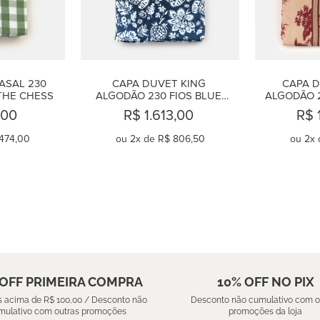
SAL 230 
CAPA DUVET KING 
CAPA D
THE CHESS
ALGODÃO 230 FIOS BLUE 
ALGODÃO 2
BOTANIQUE
,00
R$ 1.613,00
R$ 
474,00
ou
2
x de
R$ 806,50
ou
2
x 
AR
COMPRAR
C
 OFF PRIMEIRA COMPRA
10% OFF NO PIX
 acima de R$ 100,00 / Desconto não
Desconto não cumulativo com o
mulativo com outras promoções
promoções da loja