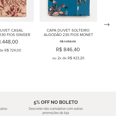
UVET CASAL 
CAPA DUVET SOLTEIRO 
30 FIOS GINGER
ALGODÃO 230 FIOS MONET
1.448,00
R$ 1.058,00
R$ 846,40
de
R$ 724,00
ou
2
x de
R$ 423,20
OMPRAR
COMPRAR
5% OFF NO BOLETO
utras
Desconto não cumulativo com outras
promoções da loja