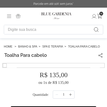
Parcele em até 10X sem juros*
00
Digite sua busca
TERMOS MAIS BUSCADOS
1
º
fronha
BANHO & SPA
SPA E TERAPIA
TOALHA PARA CABELO
Toalha Para cabelo
2
º
duvet
3
º
urban
4
º
necessaire
R$
135
,
00
5
º
chinelo
ou
1
x de
R$
135
,
00
6
º
cobertor
Quantidade
7
º
difusor
8
º
majorelle