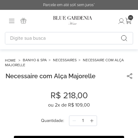
Parcele em até 10X sem juros*
00
Digite sua busca
TERMOS MAIS BUSCADOS
1
º
fronha
BANHO & SPA
NECESSAIRES
NECESSAIRE COM ALÇA
MAJORELLE
2
º
duvet
Necessaire com Alça Majorelle
3
º
cobertor
4
º
urban
R$
218
,
00
5
º
capa duvet
ou
2
x de
R$
109
,
00
6
º
edredon
Quantidade
7
º
difusor
8
º
necessaire