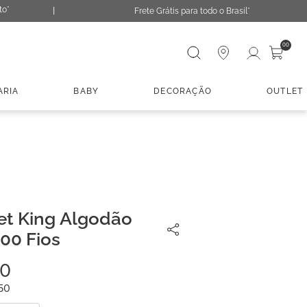
to*
Frete Grátis para todo o Brasil*
Digite sua busca
00
ARIA
BABY
DECORAÇÃO
OUTLET
et King Algodão
00 Fios
0
50