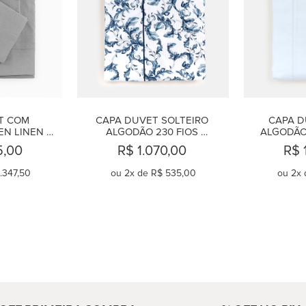
 COM 
CAPA DUVET SOLTEIRO 
CAPA D
N LINEN 
ALGODÃO 230 FIOS 
ALGODÃO
MAJORELLE
5,00
R$ 1.070,00
R$ 
.347,50
ou
2
x de
R$ 535,00
ou
2
x 
AR
COMPRAR
C