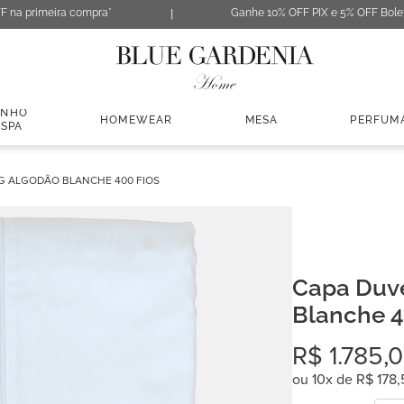
F na primeira compra*
Ganhe 10% OFF PIX e 5% OFF Bole
ANHO
HOMEWEAR
MESA
PERFUM
 SPA
G ALGODÃO BLANCHE 400 FIOS
Capa Duv
Blanche 4
R$
1
.
785
,
0
ou
10
x de
R$
178
,