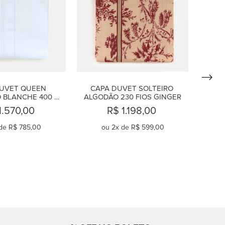
UVET QUEEN 
CAPA DUVET SOLTEIRO 
 BLANCHE 400 
ALGODÃO 230 FIOS GINGER
FIOS
1.570,00
R$ 1.198,00
de
R$ 785,00
ou
2
x de
R$ 599,00
OMPRAR
COMPRAR