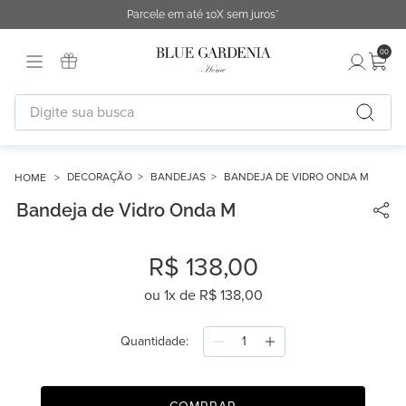
Parcele em até 10X sem juros*
00
Digite sua busca
TERMOS MAIS BUSCADOS
1
º
fronha
DECORAÇÃO
BANDEJAS
BANDEJA DE VIDRO ONDA M
Bandeja de Vidro Onda M
2
º
duvet
3
º
urban
R$
138
,
00
4
º
capa duvet
ou
1
x de
R$
138
,
00
5
º
chinelo
6
º
necessaire
Quantidade
7
º
difusor
8
º
cobertor