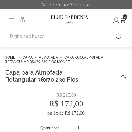
Parcele em até 10X sem juros*
00
Digite sua busca
TERMOS MAIS BUSCADOS
1
º
fronha
CAMA
ALMOFADA
CAPA PARA ALMOFADA
RETANGULAR 36X70 230 FIOS MONET
2
º
duvet
Capa para Almofada
3
º
urban
Retangular 36x70 230 Fios
Monet
4
º
necessaire
R$
215
,
00
5
º
chinelo
R$
172
,
00
6
º
cobertor
ou
1
x de
R$
172
,
00
7
º
difusor
Quantidade
8
º
majorelle