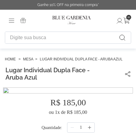
Ganhe 10% OFF na primeira compra*
00
Digite sua busca
TERMOS MAIS BUSCADOS
1
º
fronha
MESA
LUGAR INDIVIDUAL DUPLA FACE - ARUBA AZUL
Lugar Individual Dupla Face -
2
º
duvet
Aruba Azul
3
º
urban
4
º
capa duvet
R$
185
,
00
5
º
chinelo
6
º
necessaire
ou
1
x de
R$
185
,
00
7
º
difusor
Quantidade
8
º
cobertor