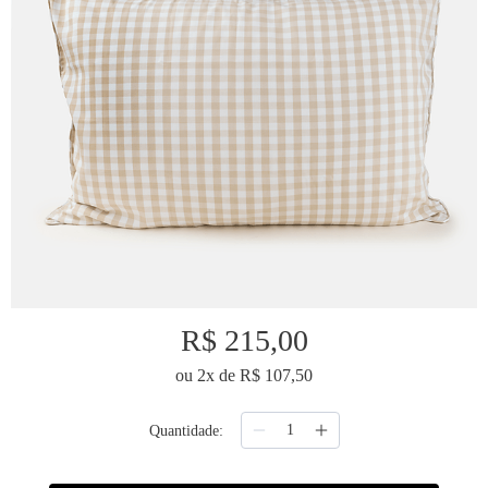
9
º
majorelle
10
º
capa duvet
R$
215
,
00
ou
2
x de
R$
107
,
50
Quantidade