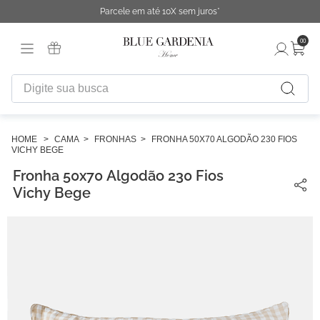
Parcele em até 10X sem juros*
00
Digite sua busca
TERMOS MAIS BUSCADOS
1
º
fronha
CAMA
FRONHAS
FRONHA 50X70 ALGODÃO 230 FIOS
VICHY BEGE
2
º
duvet
Fronha 50x70 Algodão 230 Fios
3
º
urban
Vichy Bege
4
º
chinelo
5
º
difusor
6
º
cobertor
7
º
edredon
8
º
necessaire