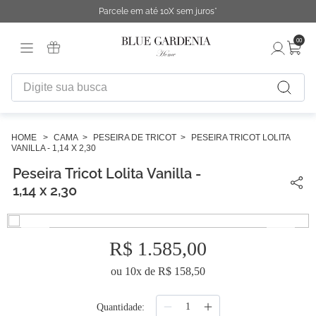
Parcele em até 10X sem juros*
00
Digite sua busca
TERMOS MAIS BUSCADOS
1
º
fronha
CAMA
PESEIRA DE TRICOT
PESEIRA TRICOT LOLITA
VANILLA - 1,14 X 2,30
2
º
duvet
Peseira Tricot Lolita Vanilla -
3
º
urban
1,14 x 2,30
4
º
necessaire
5
º
chinelo
R$
1
.
585
,
00
6
º
cobertor
ou
10
x de
R$
158
,
50
7
º
difusor
Quantidade
8
º
majorelle