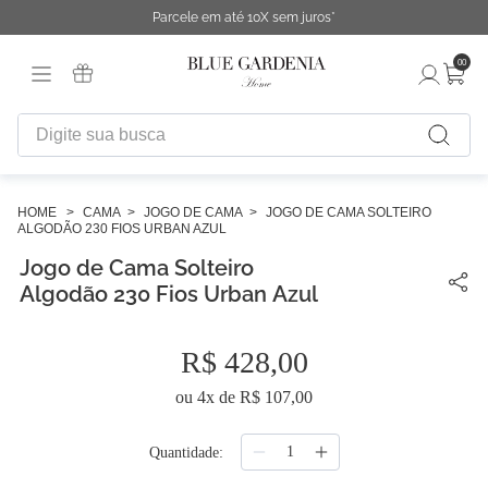
Parcele em até 10X sem juros*
00
Digite sua busca
TERMOS MAIS BUSCADOS
1
º
fronha
CAMA
JOGO DE CAMA
JOGO DE CAMA SOLTEIRO
ALGODÃO 230 FIOS URBAN AZUL
2
º
duvet
Jogo de Cama Solteiro
3
º
urban
Algodão 230 Fios Urban Azul
4
º
chinelo
R$
428
,
00
5
º
difusor
ou
4
x de
R$
107
,
00
6
º
cobertor
7
º
edredon
Quantidade
8
º
necessaire